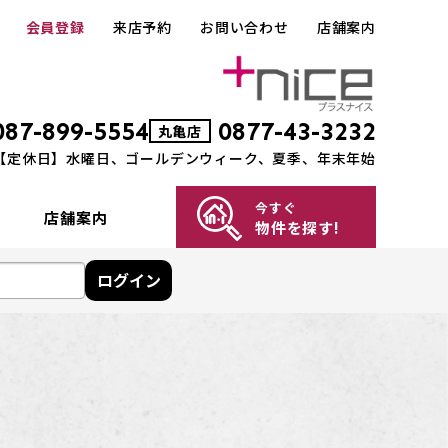
会員登録
来店予約
お問い合わせ
店舗案内
087-899-5554
0877-43-3232
丸亀店
00 【定休日】水曜日、ゴールデンウィーク、夏季、年末年始
今すぐ
店舗案内
物件を探す!
高松店
丸亀店
中古マンション
新築一戸建て
中古一戸建て
事業用
土地