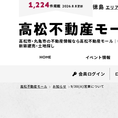
1,224
徳島
件掲載
2026.8.8
更新
エリア
高松市・丸亀市の不動産情報なら高松不動産モール｜
新築建売・土地探し
イベント情報
HOME
会員ログイン
高松不動産モール
お知らせ
9/30(火)営業について