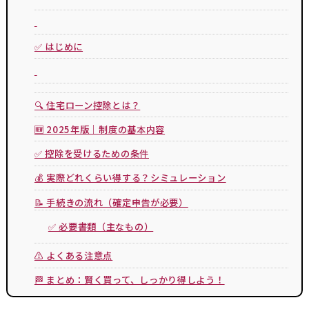
✅ はじめに
🔍 住宅ローン控除とは？
🆕 2025年版｜制度の基本内容
✅ 控除を受けるための条件
💰 実際どれくらい得する？シミュレーション
📝 手続きの流れ（確定申告が必要）
✅ 必要書類（主なもの）
⚠ よくある注意点
🏁 まとめ：賢く買って、しっかり得しよう！